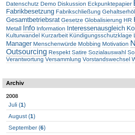
Datenschutz
Demo
Diskussion
Eckpunktepapier
Fabrikbesetzung
Fabrikschließung
Gehaltserh
Gesamtbetriebsrat
Gesetze
Globalisierung
HR
Info
Interessenausgleich
Ko
Metall
Information
Kulturwandel
Kurzarbeit
Kündigungsschutzklage
N
Manager
Menschenwürde
Mobbing
Motivation
Outsourcing
Respekt
Satire
Sozialauswahl
So
Verantwortung
Versammlung
Vorstandswechsel
W
Archiv
2008
Juli
(
1
)
August
(
1
)
September
(
6
)