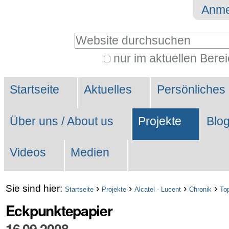
Direkt
Benutzerspezifische
Anme
zum
Werkzeuge
Website durchsuchen
Inhalt
|
nur im aktuellen Bere
Erweiterte
Direkt
Sektionen
Suche…
zur
Startseite
Aktuelles
Persönliches
Navigation
Über uns / About us
Projekte
Blo
Videos
Medien
Sie sind hier:
›
›
›
›
Startseite
Projekte
Alcatel - Lucent
Chronik
To
Eckpunktepapier
16.09.2008