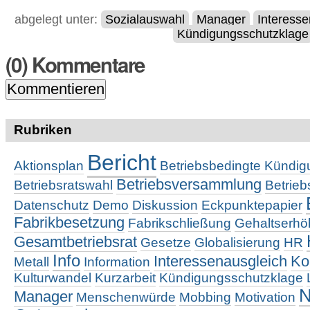
abgelegt unter:
Sozialauswahl
Manager
Interess
Kündigungsschutzklage
(
0
) Kommentare
Rubriken
Bericht
Aktionsplan
Betriebsbedingte Kündi
Betriebsversammlung
Betriebsratswahl
Betrie
Datenschutz
Demo
Diskussion
Eckpunktepapier
Fabrikbesetzung
Fabrikschließung
Gehaltserh
Gesamtbetriebsrat
Gesetze
Globalisierung
HR
Info
Interessenausgleich
Ko
Metall
Information
Kulturwandel
Kurzarbeit
Kündigungsschutzklage
N
Manager
Menschenwürde
Mobbing
Motivation