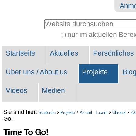
Direkt
Benutzerspezifische
Anme
zum
Werkzeuge
Website durchsuchen
Inhalt
|
nur im aktuellen Bere
Erweiterte
Direkt
Sektionen
Suche…
zur
Startseite
Aktuelles
Persönliches
Navigation
Über uns / About us
Projekte
Blo
Videos
Medien
Sie sind hier:
›
›
›
›
Startseite
Projekte
Alcatel - Lucent
Chronik
20
Go!
Time To Go!