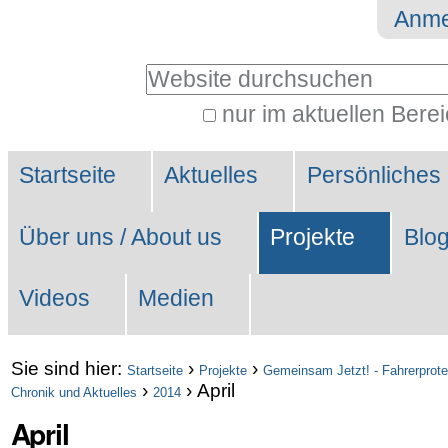
Direkt
Benutzerspezifische
Anme
zum
Werkzeuge
Website durchsuchen
Inhalt
|
nur im aktuellen Bere
Erweiterte
Direkt
Sektionen
Suche…
zur
Startseite
Aktuelles
Persönliches
Navigation
Über uns / About us
Projekte
Blo
Videos
Medien
Sie sind hier:
›
›
Startseite
Projekte
Gemeinsam Jetzt! - Fahrerprote
›
›
April
Chronik und Aktuelles
2014
April