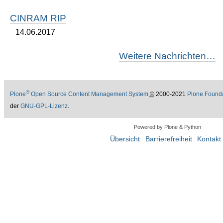
CINRAM RIP
14.06.2017
Weitere Nachrichten…
®
Plone
Open Source Content Management System
©
2000-2021
Plone Found
der
GNU-GPL-Lizenz
.
Powered by Plone & Python
Übersicht
Barrierefreiheit
Kontakt