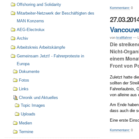
Offshoring and Solidarity
Kommentare:
0
Mitarbeiter-Netzwerk der Beschäftigten des
27.03.201
MAN Konzerns
Vancouver
AEG-Electrolux
von
kraftfahrer
— Le
Archiv
Die streike
Arbeitskreis Arbeitskämpfe
Nicht-Organ
Gemeinsam Jetzt! - Fahrerproteste in
einem Monat
Europa
Front von Po
Dokumente
Zuletzt hatte di
Fotos
sollten der Str
Fahrerlaubnis, 
Links
von alleine aus
Chronik und Aktuelles
Am Ende haben s
Topic Images
dass auch die s
Uploads
Eine erste Eins
Medien
Kommentare:
0
Termine