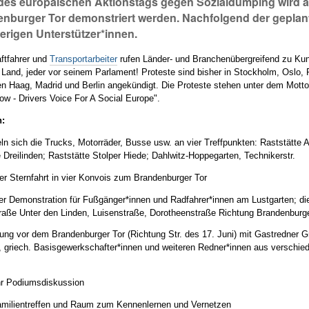
es europäischen Aktionstags gegen Sozialdumping wird a
nburger Tor demonstriert werden. Nachfolgend der geplan
erigen Unterstützer*innen.
ftfahrer und
Transportarbeiter
rufen Länder- und Branchenübergreifend zu Ku
 Land, jeder vor seinem Parlament! Proteste sind bisher in Stockholm, Oslo,
 Haag, Madrid und Berlin angekündigt. Die Proteste stehen unter dem Mott
ow - Drivers Voice For A Social Europe".
n:
n sich die Trucks, Motorräder, Busse usw. an vier Treffpunkten: Raststätte 
 Dreilinden; Raststätte Stolper Hiede; Dahlwitz-Hoppegarten, Technikerstr.
er Sternfahrt in vier Konvois zum Brandenburger Tor
er Demonstration für Fußgänger*innen und Radfahrer*innen am Lustgarten; d
traße Unter den Linden, Luisenstraße, Dorotheenstraße Richtung Brandenburg
ng vor dem Brandenburger Tor (Richtung Str. des 17. Juni) mit Gastredner G
n, griech. Basisgewerkschafter*innen und weiteren Redner*innen aus verschi
hr Podiumsdiskussion
amilientreffen und Raum zum Kennenlernen und Vernetzen