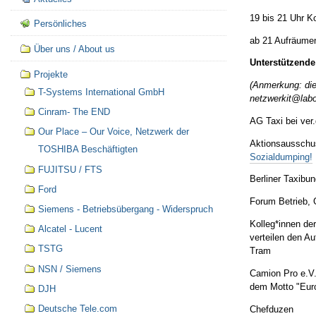
19 bis 21 Uhr K
Persönliches
ab 21 Aufräume
Über uns / About us
Unterstützende
Projekte
(Anmerkung: die 
T-Systems International GmbH
netzwerkit@labo
Cinram- The END
AG Taxi bei ver.
Our Place – Our Voice, Netzwerk der
Aktionsausschu
TOSHIBA Beschäftigten
Sozialdumping!
FUJITSU / FTS
Berliner Taxibun
Ford
Forum Betrieb,
Siemens - Betriebsübergang - Widerspruch
Kolleg*innen de
Alcatel - Lucent
verteilen den A
TSTG
Tram
NSN / Siemens
Camion Pro e.V.
dem Motto "Euro
DJH
Deutsche Tele.com
Chefduzen