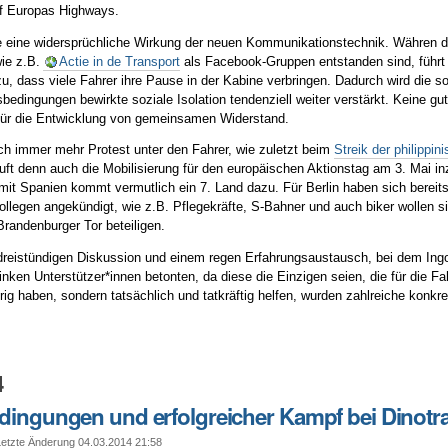
uf Europas Highways.
te eine widersprüchliche Wirkung der neuen Kommunikationstechnik. Währen d
ie z.B.
Actie in de Transport
als Facebook-Gruppen entstanden sind, führt 
zu, dass viele Fahrer ihre Pause in der Kabine verbringen. Dadurch wird die 
sbedingungen bewirkte soziale Isolation tendenziell weiter verstärkt. Keine gu
für die Entwicklung von gemeinsamen Widerstand.
ch immer mehr Protest unter den Fahrer, wie zuletzt beim
Streik der philippin
uft denn auch die Mobilisierung für den europäischen Aktionstag am 3. Mai i
mit Spanien kommt vermutlich ein 7. Land dazu. Für Berlin haben sich bereits
llegen angekündigt, wie z.B. Pflegekräfte, S-Bahner und auch biker wollen s
Brandenburger Tor beteiligen.
reistündigen Diskussion und einem regen Erfahrungsaustausch, bei dem Ingo
linken Unterstützer*innen betonten, da diese die Einzigen seien, die für die Fa
ig haben, sondern tatsächlich und tatkräftig helfen, wurden zahlreiche konkr
4
dingungen und erfolgreicher Kampf bei Dinotr
tzte Änderung 04.03.2014 21:58