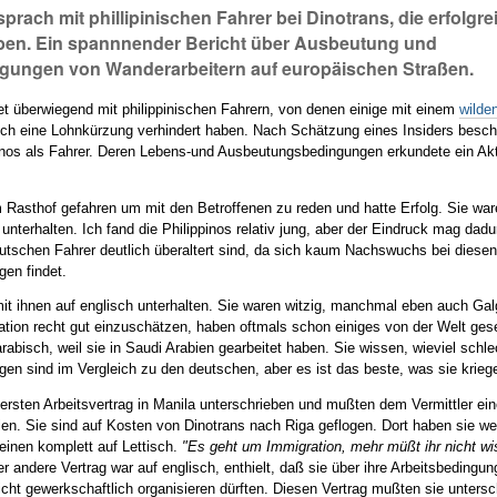
 sprach mit phillipinischen Fahrer bei Dinotrans, die erfolgre
aben. Ein spannnender Bericht über Ausbeutung und
ungen von Wanderarbeitern auf europäischen Straßen.
tet überwiegend mit philippinischen Fahrern, von denen einige mit einem
wilde
eich eine Lohnkürzung verhindert haben. Nach Schätzung eines Insiders beschä
pinos als Fahrer. Deren Lebens-und Ausbeutungsbedingungen erkundete ein Akt
m Rasthof gefahren um mit den Betroffenen zu reden und hatte Erfolg. Sie war
unterhalten. Ich fand die Philippinos relativ jung, aber der Eindruck mag dad
eutschen Fahrer deutlich überaltert sind, da sich kaum Nachswuchs bei diese
gen findet.
mit ihnen auf englisch unterhalten. Sie waren witzig, manchmal eben auch Ga
uation recht gut einzuschätzen, haben oftmals schon einiges von der Welt ges
abisch, weil sie in Saudi Arabien gearbeitet haben. Sie wissen, wieviel schle
gen sind im Vergleich zu den deutschen, aber es ist das beste, was sie krieg
 ersten Arbeitsvertrag in Manila unterschrieben und mußten dem Vermittler ein
en. Sie sind auf Kosten von Dinotrans nach Riga geflogen. Dort haben sie wei
 einen komplett auf Lettisch.
"Es geht um Immigration, mehr müßt ihr nicht w
r andere Vertrag war auf englisch, enthielt, daß sie über ihre Arbeitsbedingun
icht gewerkschaftlich organisieren dürften. Diesen Vertrag mußten sie unters