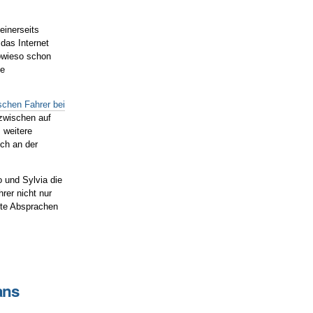
einerseits
das Internet
sowieso schon
te
ischen Fahrer bei
nzwischen auf
 weitere
ich an der
 und Sylvia die
hrer nicht nur
ete Absprachen
ans