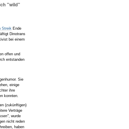
ich "wild"
n Streik
Ende
ftigt Dinotrans
ivist bei einem
en offen und
urch entstanden
n
lgenhumor. Sie
ehen, einige
chter ihre
en konnten.
en (zukünftigen)
tere Verträge
issen"
, wurde
gen nicht reden
chreiben, haben