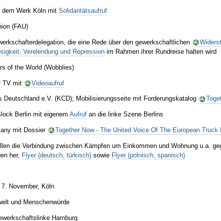
us dem Werk Köln mit
Solidaritätsaufruf
nion (FAU)
erkschafterdelegation, die eine Rede über den gewerkschaftlichen
Widers
sigkeit, Verelendung und Repression
im Rahmen ihrer Rundreise halten wird
rs of the World (Wobblies)
r TV mit
Videoaufruf
bs Deutschland e.V. (KCD); Mobilisierungsseite mit Forderungskatalog
Toge
lock Berlin mit eigenem
Aufruf
an die linke Szene Berlins
any mit Dossier
Together Now - The United Voice Of The European Truck 
tellen die Verbindung zwischen Kämpfen um Einkommen und Wohnung u.a. ge
en her,
Flyer (deutsch, türkisch)
sowie
Flyer (polnisch, spanisch)
s 7. November, Köln
swelt und Menschenwürde
ewerkschaftslinke Hamburg