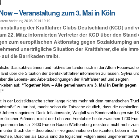
4
Now – Veranstaltung zum 3. Mai in Köln
tzte Änderung 26.03.2014 19:19
eranstaltung der Kraftfahrer Clubs Deutschland (KCD) und 
am 22. März informierten Vertreter der KCD über den Stand 
gen zum europäischen Aktionstag gegen Sozialdumping am
ehmend unerträgliche Situation der Kraftfahrer, die sie im
 auf die Barrikaden treibt.
liche Basisaktivistinnen und -aktivisten fanden sich in der Altern Feuerwache
Hand über die Situation der Berufskraftfahrer informieren zu lassen. Sylvia u
über die Lebens- und Arbeitsbedingungen der Kraftfahrer auf und zeigten
hkeiten auf:
“Together Now – Alle gemeinsam am 3. Mai in Berlin gegen
!“
ät in der Logistikbranche schon lange nichts mehr mit dem romantischen Tru
dstraße“ zu tun hat, macht schon die Tatsache deutlich, dass die nominelle
20 Jahren stagnieren. Dank Inflationsrate, Wegfall von Sonderzahlungen wie 1
her üblicher Prämien, reicht der Lohn von Fernfahrer heute zwischen 1200 Eur
rpommern bis ca. 2800 Euro in Baden-Württemberg meistens nicht mehr zum
n unter Bruch der – theoretisch – vorgeschriebenen Lenkzeiten, Leben in der 
Büchse, Duschen als Luxus sind die logischen Folgen eines ungehemmten Wi