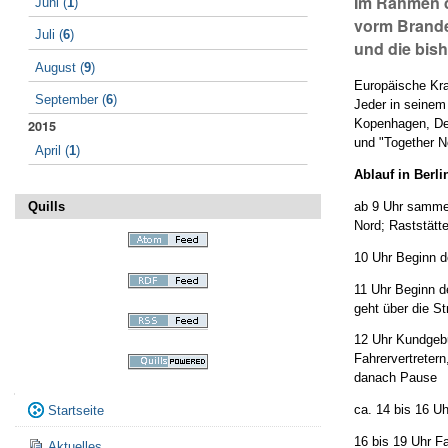
Im Rahmen d
Juni
(
1
)
vorm Brande
Juli
(
6
)
und die bish
August
(
9
)
Europäische Kra
September
(
6
)
Jeder in seinem
Kopenhagen, Den
2015
und "Together N
April
(
1
)
Ablauf in Berli
ab 9 Uhr sammel
Quills
Nord; Raststätte
10 Uhr Beginn d
11 Uhr Beginn d
geht über die S
12 Uhr Kundgebu
Fahrervertreter
danach Pause
Navigation
ca. 14 bis 16 U
Startseite
16 bis 19 Uhr F
Aktuelles