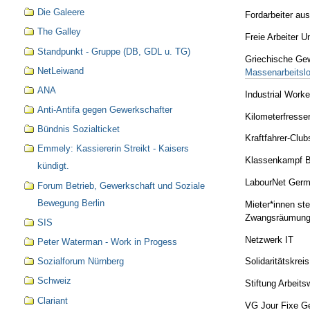
Die Galeere
Fordarbeiter a
The Galley
Freie Arbeiter U
Standpunkt - Gruppe (DB, GDL u. TG)
Griechische Gew
NetLeiwand
Massenarbeitslo
ANA
Industrial Worke
Anti-Antifa gegen Gewerkschafter
Kilometerfresse
Bündnis Sozialticket
Kraftfahrer-Clu
Emmely: Kassiererin Streikt - Kaisers
Klassenkampf B
kündigt.
LabourNet Germ
Forum Betrieb, Gewerkschaft und Soziale
Bewegung Berlin
Mieter*innen s
Zwangsräumung
SIS
Netzwerk IT
Peter Waterman - Work in Progess
Sozialforum Nürnberg
Solidaritätskrei
Schweiz
Stiftung Arbeit
Clariant
VG Jour Fixe G