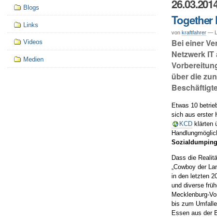
26.03.201
Blogs
Together 
Links
von
kraftfahrer
— Le
Bei einer V
Videos
Netzwerk IT 
Medien
Vorbereitun
über die zun
Beschäftigte
Etwas 10 betrieb
sich aus erster 
KCD
klärten 
Handlungmöglic
Sozialdumping
Dass die Realit
„Cowboy der Lan
in den letzten 
und diverse frü
Mecklenburg-Vo
bis zum Umfalle
Essen aus der 