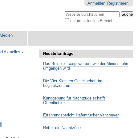
Anmelden
Registrieren
Website durchsuchen
nur im aktuellen Bereich
Erweiterte
Suche…
Medien
nd Aktuelles
›
Neuste Einträge
Das Beispiel Taxigewerbe - wie der Mindestlohn
umgangen wird
Die Vier-Klassen Gesellschaft im
Logistikzentrum
Kundgebung für Nachtzüge schafft
Öffentlichkeit
Erfahrungsbericht Hafentrucker Vancouver
i
Rettet die Nachtzüge