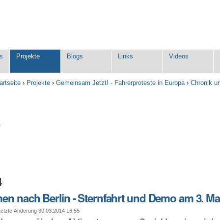
s
Projekte
Blogs
Links
Videos
artseite
›
Projekte
›
Gemeinsam Jetzt! - Fahrerproteste in Europa
›
Chronik u
e
4
n nach Berlin - Sternfahrt und Demo am 3. Ma
tzte Änderung 30.03.2014 16:55