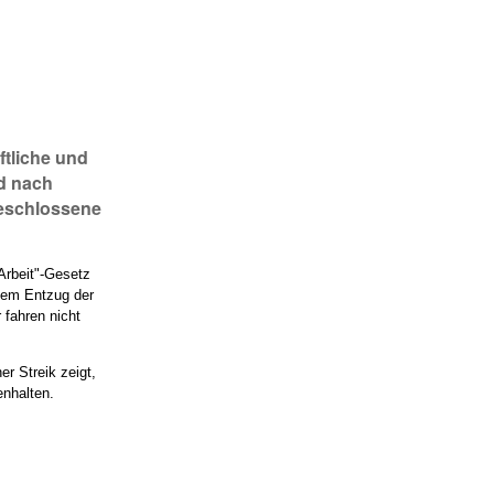
tliche und
d nach
geschlossene
 Arbeit"-Gesetz
ndem Entzug der
 fahren nicht
r Streik zeigt,
nhalten.