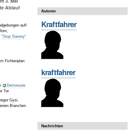
m 3. Mai
te Ablauf
Autoren
Kraftfahrer
ndgebungen auf!
 Rom,
o
"Stop Slavery"
Am Fichtenplan
kraftfahrer
ie
Demoroute
er Tor
regor Gysi,
edenen Branchen
Nachrichten