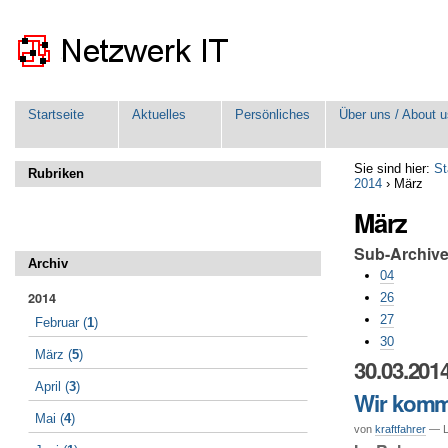
Direkt
Benutzerspezifische
zum
Werkzeuge
Inhalt
|
Direkt
zur
Sektionen
Navigation
Startseite
Aktuelles
Persönliches
Über uns / About u
Sie sind hier:
St
Rubriken
2014
›
März
März
Sub-Archiv
Archiv
04
2014
26
27
Februar
(
1
)
30
März
(
5
)
30.03.201
April
(
3
)
Wir komme
Mai
(
4
)
von
kraftfahrer
— Le