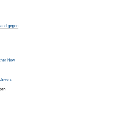
tand gegen
ther Now
Drivers
gen