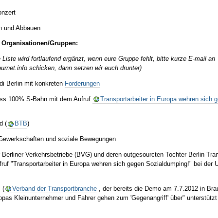
onzert
n und Abbauen
 Organisationen/Gruppen:
Liste wird fortlaufend ergänzt, wenn eure Gruppe fehlt, bitte kurze E-mail an
urnet.info schicken, dann setzen wir euch drunter)
di Berlin mit konkreten
Forderungen
ss 100% S-Bahn mit dem Aufruf
Transportarbeiter in Europa wehren sich 
d (
BTB
)
 Gewerkschaften und soziale Bewegungen
r Berliner Verkehrsbetriebe (BVG) und deren outgesourcten Tochter Berlin Tra
ufruf "Transportarbeiter in Europa wehren sich gegen Sozialdumping!" bei der
 (
Verband der Transportbranche
, der bereits die Demo am 7.7.2012 in Br
pas Kleinunternehmer und Fahrer gehen zum 'Gegenangriff' über" unterstützt