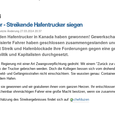
4
 - Streikende Hafentrucker siegen
tzte Änderung 27.03.2014 20:37
nden Hafentrucker in Kanada haben gewonnen! Gewerkschaf
isierte Fahrer haben geschlossen zusammengestanden un
 Streik und Hafenblockade ihre Forderungen gegen eine 
litik und Kapitalisten durchgesetzt.
e Regierung mit einer Art Zwangsverpflichtung gedroht. Mit einem "Zurück zur
eik der Trucker gebrochen werden. Doch die Kollegen liessen sich vom drohe
Geld- und Gefängnisstrafen nicht einschüchtern. Sie wussten genau: Container
 dem Hafen.
ie gewonnen und wir gratulieren ihnen vom ganzen Herzen. Ihr entschlossene
cheinbar ohnmächtigen Fahrer eine große Macht besitzen, wenn sie zusamme
chätzung des Streikergebnisses findet sich auf
chefduzen