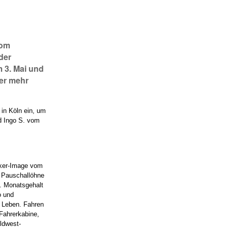
vom
der
 3. Mai und
mer mehr
 in Köln ein, um
nd Ingo S. vom
cker-Image vom
n Pauschallöhne
3. Monatsgehalt
o und
 Leben. Fahren
Fahrerkabine,
ldwest-