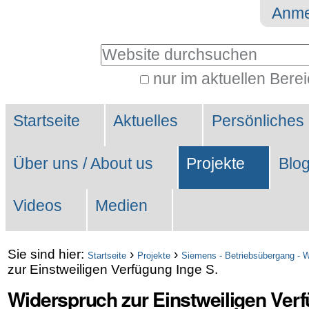
Direkt
Benutzerspezifische
Anme
zum
Werkzeuge
Website durchsuchen
Inhalt
|
nur im aktuellen Bere
Erweiterte
Direkt
Sektionen
Suche…
zur
Startseite
Aktuelles
Persönliches
Navigation
Über uns / About us
Projekte
Blo
Videos
Medien
Sie sind hier:
›
›
Startseite
Projekte
Siemens - Betriebsübergang - 
zur Einstweiligen Verfügung Inge S.
Widerspruch zur Einstweiligen Verf