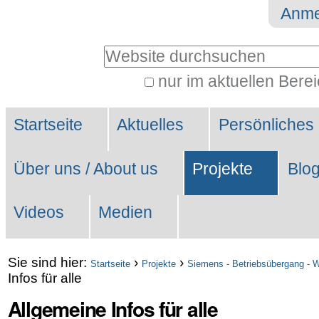
Direkt
Benutzerspezifische
Anme
zum
Werkzeuge
Website durchsuchen
Inhalt
|
nur im aktuellen Bere
Erweiterte
Direkt
Sektionen
Suche…
zur
Startseite
Aktuelles
Persönliches
Navigation
Über uns / About us
Projekte
Blo
Videos
Medien
Sie sind hier:
›
›
Startseite
Projekte
Siemens - Betriebsübergang - 
Infos für alle
Allgemeine Infos für alle