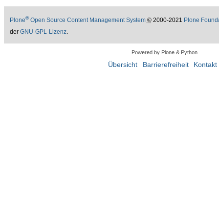
®
Plone
Open Source Content Management System
©
2000-2021
Plone Found
der
GNU-GPL-Lizenz
.
Powered by Plone & Python
Übersicht
Barrierefreiheit
Kontakt