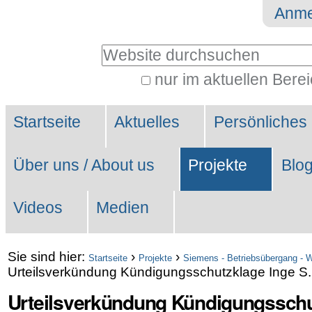
Direkt
Benutzerspezifische
Anme
zum
Werkzeuge
Website durchsuchen
Inhalt
|
nur im aktuellen Bere
Erweiterte
Direkt
Sektionen
Suche…
zur
Startseite
Aktuelles
Persönliches
Navigation
Über uns / About us
Projekte
Blo
Videos
Medien
Sie sind hier:
›
›
Startseite
Projekte
Siemens - Betriebsübergang - 
Urteilsverkündung Kündigungsschutzklage Inge S.
Urteilsverkündung Kündigungsschu