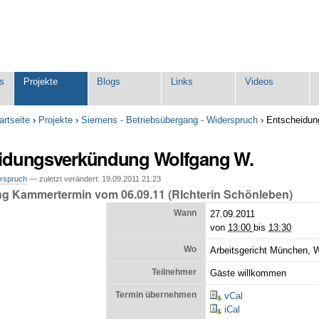
s
Projekte
Blogs
Links
Videos
artseite
›
Projekte
›
Siemens - Betriebsübergang - Widerspruch
›
Entscheidun
idungsverkündung Wolfgang W.
erspruch
—
zuletzt verändert:
19.09.2011 21:23
g Kammertermin vom 06.09.11 (RIchterin Schönleben)
Wann
27.09.2011
von
13:00
bis
13:30
Wo
Arbeitsgericht München, W
Teilnehmer
Gäste willkommen
Termin übernehmen
vCal
iCal