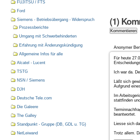
FUJITSU / FTS
Ford
(
1
) Kom
Siemens - Betriebsübergang - Widerspruch
Prozessberichte
Umgang mit Schwerbehinderten
Erfahrung mit Änderungskündigung
Anonymer Ben
Allgemeine Infos für alle
Für heute 27.0
Alcatel - Lucent
Entscheidungs
TSTG
Ich war da. De
NSN / Siemens
Läßt sich gewä
Aufgrund eines
DJH
Im Arbeitsgeri
Deutsche Tele.com
stattfinden un
Die Galeere
Terminnachfra
beantwortet.
The Galley
Liesse sich da
Standpunkt - Gruppe (DB, GDL u. TG)
Trotz allem. D
NetLeiwand