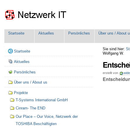
Direkt
Benutzerspezifische
zum
Werkzeuge
Inhalt
|
Direkt
zur
Sektionen
Navigation
Startseite
Aktuelles
Persönliches
Über uns / About u
Navigation
Sie sind hier:
St
Startseite
Wolfgang W.
Entsche
Aktuelles
Persönliches
erstellt von
wid
Entscheidun
Über uns / About us
Projekte
T-Systems International GmbH
Cinram- The END
Our Place – Our Voice, Netzwerk der
TOSHIBA Beschäftigten