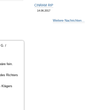
CINRAM RIP
14.06.2017
Weitere Nachrichten…
 G. /
äre fein.
 des Richters
s Klägers