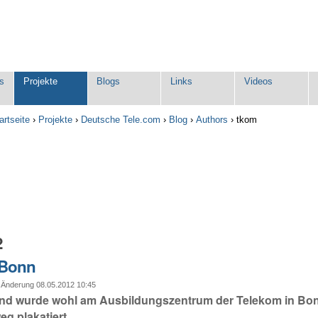
s
Projekte
Blogs
Links
Videos
artseite
›
Projekte
›
Deutsche Tele.com
›
Blog
›
Authors
›
tkom
2
 Bonn
 Änderung 08.05.2012 10:45
nd wurde wohl am Ausbildungszentrum der Telekom in Bo
g plakatiert.