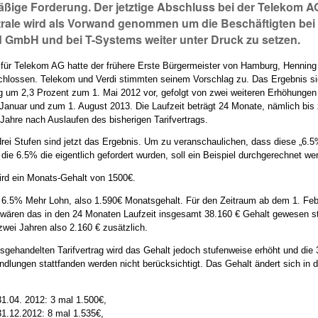
ßige Forderung. Der jetztige Abschluss bei der Telekom A
rale wird als Vorwand genommen um die Beschäftigten bei
 GmbH und bei T-Systems weiter unter Druck zu setzen.
 für Telekom AG hatte der frühere Erste Bürgermeister von Hamburg, Hennin
lossen. Telekom und Verdi stimmten seinem Vorschlag zu. Das Ergebnis si
 um 2,3 Prozent zum 1. Mai 2012 vor, gefolgt von zwei weiteren Erhöhungen
Januar und zum 1. August 2013. Die Laufzeit beträgt 24 Monate, nämlich bis
 Jahre nach Auslaufen des bisherigen Tarifvertrags.
drei Stufen sind jetzt das Ergebnis. Um zu veranschaulichen, dass diese „6.5
 die 6.5% die eigentlich gefordert wurden, soll ein Beispiel durchgerechnet we
d ein Monats-Gehalt von 1500€.
 6.5% Mehr Lohn, also 1.590€ Monatsgehalt. Für den Zeitraum ab dem 1. Feb
wären das in den 24 Monaten Laufzeit insgesamt 38.160 € Gehalt gewesen st
zwei Jahren also 2.160 € zusätzlich.
usgehandelten Tarifvertrag wird das Gehalt jedoch stufenweise erhöht und die
ndlungen stattfanden werden nicht berücksichtigt. Das Gehalt ändert sich in 
31.04. 2012: 3 mal 1.500€,
31.12.2012: 8 mal 1.535€,