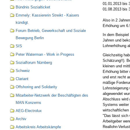
01.01.2013 bis 
Bündnis Sozialticket
01.08.2013 bis 
Emmely: Kassiererin Streikt - Kaisers
Also in 2 Jahren
kündigt.
Erhöhung um 6
Forum Betrieb, Gewerkschaft und Soziale
In dem Beispiel 
Bewegung Berlin
Jahren und beko
Lohnerhöhung a
SIS
Peter Waterman - Work in Progess
Gleichzeitig hab
Schätzung!!). B
Sozialforum Nürnberg
kleinen und mit
Schweiz
Erhöhung bitter
und erst recht 
Clariant
mäßige Forderun
Offshoring and Solidarity
Lohnsteigerung 
abgewendet wurde
Mitarbeiter-Netzwerk der Beschäftigten des
Abschluss wird 
MAN Konzerns
Systems weiter
wirtschaftliche
AEG-Electrolux
"Das lässt sich
Archiv
Arbeitgeber wer
Reallohn-Verlus
Arbeitskreis Arbeitskämpfe