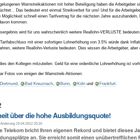
elungenen Warnstreikaktionen mit hoher Beteiligung haben die Arbeitgeber si
üchtet... Das bedeutet erst einmal Streikverbot für uns! Und für die Arbeitgebe
 Möglichkeit schnell einen Tarifvertrag für die nächsten Jahre auszuhandeln,
g davon kommen.
sergebnis wird für uns wahrscheinlich weitere Reallohn-VERLUSTE bedeuten
Tarifabschluss mit einer sofortigen Lohnerhöhung von 3.5% würde dank Inflati
ahren, weitere Reallohn-Verluste bedeuten. Dies wissen die Arbeitgeber, aber
dies den Kollegen mitzuteilen. Geld für eine ordentliche Lohnerhöhung ist vor
aar Fotos von einigen der Warnstreik-Aktionen:
Dortmund
,
Bad Kreuznach
,
Bonn
,
Köln
und
Frankfurt
.
2
eit über die hohe Ausbildungsquote!
 Änderung 19.04.2012 20:20
e Telekom bricht Ihren eigenen Rekord und bietet dieses J
dungsplätze an. Sie erreicht somit einen unübertrefflichen