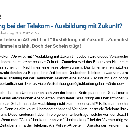
2
g bei der Telekom - Ausbildung mit Zukunft?
 Änderung 03.05.2012 20:55
e Telekom AG wirbt mit "Ausbildung mit Zukunft". Zunächst
immel erzählt. Doch der Schein trügt!
lekom AG wirbt mit "Ausbildung mit Zukunft". Jedoch wird dieses Verspreche
mindest ist es keine positive Zukunft! Zunächst wird das Blaue vom Himmel e
lles scheint im Nachhinein eine fiese Show zu sein. Das Unternehmen nutzt e
zubildenden zu Beginn ihrer Zeit bei der Deutschen Telekom etwas vor zu 
ie Ausbildung bei der Deutschen Telekom eine sichere Zukunft mit sich brin
bertariflich sei. Das es viele Weiterbildungsmöglichkeiten geben würde usw..
lsch, dass ein Unternehmen sich von der besten Seite präsentiert. Setzt man 
ll eines erfolgreichen Absolventen umso tiefer. Was bringt ein übertariflicher G
n das Gehalt nach der Ausbildung nicht zum Leben reicht?! Falls man überha
d! Denn es gibt kaum Übernahmechancen! Vor allem, setzt die Telekom ihre
n ein. Diese wiederum haben ihre eigenen Tarifverträge, welche von der Bezahl
. Wenn man "Glück" hat kann man zur "Überbrückung" bei der Vivento tätig w
 Zeitarbeitsfirma der Telekom. Als Vollzeit-Arbeiter + Überstunden verdient m