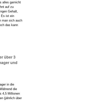
 alles garnicht
hnt auf zu
ingen Gehalt,
Es ist ein
nn man sich auch
doch das kann
er über 3
anager und
ager in die
 Während die
 4,5 Millionen
n (jährlich über