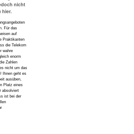
doch nicht
 hier.
dungsangeboten
n. Für das
weisen auf
e Praktikanten
ass die Telekom
er wahre
gleich enorm
die Zahlen
 es nicht um das
! Ihnen geht es
beit ausüben,
n Platz eines
 absolviert
s ist bei der
llen
ur