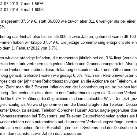
31.07.2013: 7 mal 1.567€,
31.01.2014: 6 mal 1.600€.
 insgesamt 37.349 €, statt 36.000 wie zuvor, aber 811 € weniger als bei einer 
.5%
betrug das Gehalt also bisher: 36.000 in zwei Jahren, gefordert waren 38 160 
mmen haben wir knapp 37.349 €. Die jetzige Lohnerhöhung entspricht ale eine
b dem 1. Februar 2012 von 3.7%.
en wir eine ständige Inflation, die momentan jährlich bei ca. 3 % liegt (vorsich
esonders stark verteuern sich jedoch Mieten und Grundnahrungsmittel. Also g
tleren Einkommen spüren diese Belastung besonders stark und hätten eine de
 nötig gehabt. Gefordert waren wie gesagt 6.5%. Nach den Reallohnverlusten d
angesichts der jährlichen Rekordauszahlungen an die Aktionäre der Telekom, 
g. Zieht man die 3 Prozent Inflation von der Lohnerhöhung ab, so bleiben led
übrig. Das bedeutet also, dass in den Tarifverhandlungen ein Reallohn-Verlus
.Die 0.7% Erhöhung die übig bleiben sind ein schlechter Witz. Der jetzt „erzi
gleichzeitig als Vorwand genommen um die Beschäftigten der Telekom Deuts
 unter Druck zu setzen. Telekom-Sprecher Husam Azrak sagte gegenüber dpa
n Voraussetzungen bei T-Systems und Telekom Deutschland seien anders als i
 weder einfach noch automatisch auf die anderen Verhandlungsstränge übertra
edn also versuchen für die Beschäftigten bei T-Systems und der Deutschen
te in den nächsten zwei Jahren durchzusetzen.