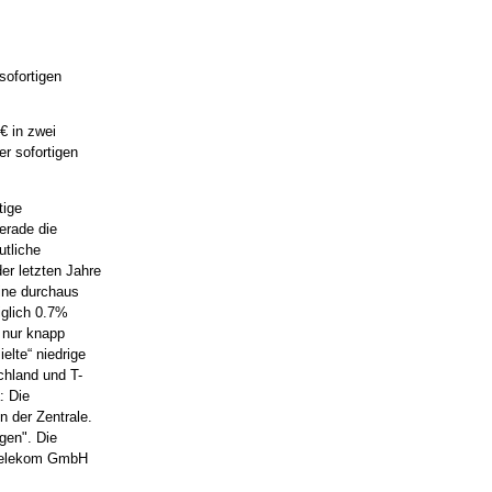
sofortigen
€ in zwei
r sofortigen
tige
erade die
utliche
er letzten Jahre
eine durchaus
iglich 0.7%
t nur knapp
elte“ niedrige
chland und T-
: Die
n der Zentrale.
gen". Die
 Telekom GmbH