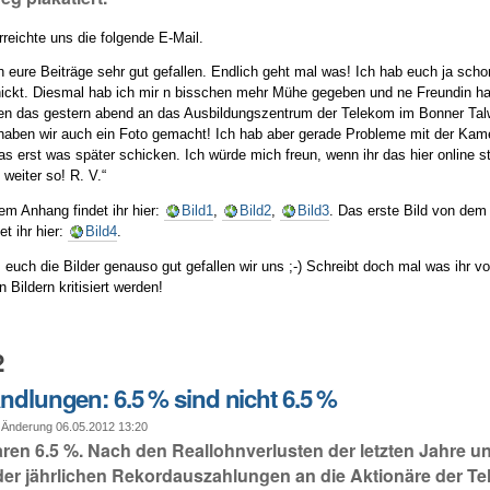
reichte uns die folgende E-Mail.
en eure Beiträge sehr gut gefallen. Endlich geht mal was! Ich hab euch ja sch
hickt. Diesmal hab ich mir n bisschen mehr Mühe gegeben und ne Freundin h
en das gestern abend an das Ausbildungszentrum der Telekom im Bonner Tal
haben wir auch ein Foto gemacht! Ich hab aber gerade Probleme mit der Ka
s erst was später schicken. Ich würde mich freun, wenn ihr das hier online st
weiter so! R. V.“
em Anhang findet ihr hier:
Bild1
,
Bild2
,
Bild3
. Das erste Bild von dem 
et ihr hier:
Bild4
.
 euch die Bilder genauso gut gefallen wir uns ;-) Schreibt doch mal was ihr 
n Bildern kritisiert werden!
2
andlungen: 6.5 % sind nicht 6.5 %
 Änderung 06.05.2012 13:20
ren 6.5 %. Nach den Reallohnverlusten der letzten Jahre un
der jährlichen Rekordauszahlungen an die Aktionäre der Te