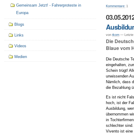
Gemeinsam Jetzt! - Fahrerproteste in
Kommentare:
1
Europa
03.05.201
Ausbildun
Blogs
von
tkom
— Letzte
Links
Die Deutsch
Videos
Blaue vom H
Medien
Die Deutsche Te
eingehalten, zu
Schein trügt! A
unwissenden Aus
Nämlich, dass d
die Bezahlung ü
Es ist nicht Fa
hoch, ist der Fa
Ausbildung, wen
übernommen wir
in Tochterfirme
schlechter sind
Vivento ist eine