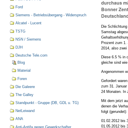
durchaus mä
Ford
Bonner Zent
Deutschland
Siemens - Betriebsübergang - Widerspruch
Alcatel - Lucent
Die Schlichtung
TSTG
Samstag abgesch
Gehaltserhöhung
NSN / Siemens
Prozent zum 1. 
DJH
2014, also zwei
Deutsche Tele.com
Diese 6.5 % in 
Blog
gleiche sind wie
Material
Angenommen wir
Foren
Gefordert waren
zum 31. Januar 
Die Galeere
24 Monaten. In 
The Galley
Mit dem jetzt a
Standpunkt - Gruppe (DB, GDL u. TG)
denen die Verha
NetLeiwand
folgt (gerundet):
ANA
01.02.2012 bis 
01.05.2012 bis 
Anti-Antifa gegen Gewerkschafter