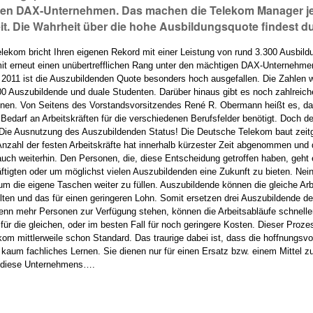
en DAX-Unternehmen. Das machen die Telekom Manager je
it. Die Wahrheit über die hohe Ausbildungsquote findest du
lekom bricht Ihren eigenen Rekord mit einer Leistung von rund 3.300 Ausbil
mit erneut einen unübertrefflichen Rang unter den mächtigen DAX-Unternehme
 2011 ist die Auszubildenden Quote besonders hoch ausgefallen. Die Zahlen 
0 Auszubildende und duale Studenten. Darüber hinaus gibt es noch zahlreich
nnen. Von Seitens des Vorstandsvorsitzendes René R. Obermann heißt es, d
Bedarf an Arbeitskräften für die verschiedenen Berufsfelder benötigt. Doch d
: Die Ausnutzung des Auszubildenden Status! Die Deutsche Telekom baut zeit
 Anzahl der festen Arbeitskräfte hat innerhalb kürzester Zeit abgenommen und 
 auch weiterhin. Den Personen, die, diese Entscheidung getroffen haben, geht
ftigten oder um möglichst vielen Auszubildenden eine Zukunft zu bieten. Nein
um die eigene Taschen weiter zu füllen. Auszubildende können die gleiche Ar
llten und das für einen geringeren Lohn. Somit ersetzen drei Auszubildende de
enn mehr Personen zur Verfügung stehen, können die Arbeitsabläufe schneller
ür die gleichen, oder im besten Fall für noch geringere Kosten. Dieser Prozes
om mittlerweile schon Standard. Das traurige dabei ist, dass die hoffnungsvo
kaum fachliches Lernen. Sie dienen nur für einen Ersatz bzw. einem Mittel z
 diese Unternehmens….