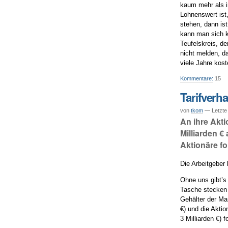
kaum mehr als i
Lohnenswert ist
stehen, dann is
kann man sich k
Teufelskreis, d
nicht melden, d
viele Jahre kost
Kommentare:
15
Tarifverh
von
tkom
— Letzte
An ihre Akti
Milliarden €
Aktionäre fo
Die Arbeitgeber 
Ohne uns gibt’s 
Tasche stecken 
Gehälter der Ma
€) und die Akti
3 Milliarden €) 