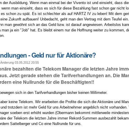
n der Ausbildung. Wenn man einmal bei der Vivento ist und einsieht, dass dies
, wenn man einsieht, dass es sich für diese Bezahlung fast schon gar nicht lo
t es schon zu spät. Es ist schlechter als auf HARTZ IV zu leben! Mit dem ger
eine Zukunft aufbauen! Unbedacht, geht man den Vertrag mit dem Teufel ein. 
enn man gewöhnt sich an das Geld bzw. ist darauf angewiesen. Arbeitslos ka
a man ja ein "Job" hat. Es bleibt einem nur die Hoffnung weiter zu kommen, 
en.
andlungen - Geld nur für Aktionäre?
 Änderung 03.05.2012 20:55
onäre bezahlten die Telekom Manager die letzten Jahre imm
 aus. Jetzt gerade stehen die Tarifverhandlungen an. Die M
rdern eine Nullrunde für die Beschäftigten!!
bewegen sich in den Tarifverhandlungen bisher keinen Millimeter.
aber keine Telekom. Wir erarbeiten die Profite die sich die Aktionäre und Man
und trotzdem ist mehr Geld für uns Arbeitnehmer angeblich nicht vorhanden.
nager soeben erst erhöht wurden (Obermann bekommt mittlerweile mindestens
onäre der Telekom die letzten Jahre immer Rekord-Summen ausbezahlt bekame
fordern Sattelberger und Co eine Nullrunde für uns.