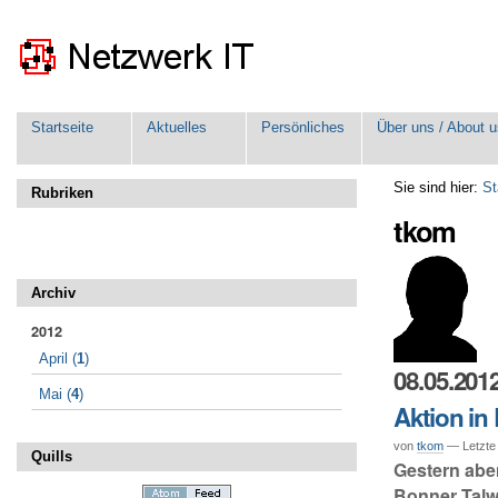
Direkt
Benutzerspezifische
zum
Werkzeuge
Inhalt
|
Direkt
zur
Sektionen
Navigation
Startseite
Aktuelles
Persönliches
Über uns / About u
Sie sind hier:
St
Rubriken
tkom
Archiv
2012
April
(
1
)
08.05.201
Mai
(
4
)
Aktion in
von
tkom
— Letzte
Quills
Gestern abe
Bonner Talwe