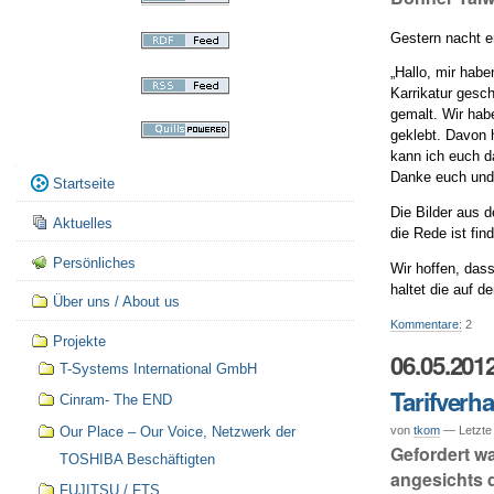
Gestern nacht er
„Hallo, mir hab
Karrikatur gesc
gemalt. Wir hab
geklebt. Davon 
kann ich euch da
Navigation
Danke euch und 
Startseite
Die Bilder aus d
Aktuelles
die Rede ist find
Persönliches
Wir hoffen, dass
haltet die auf de
Über uns / About us
Kommentare:
2
Projekte
06.05.201
T-Systems International GmbH
Tarifverh
Cinram- The END
von
tkom
— Letzte
Our Place – Our Voice, Netzwerk der
Gefordert wa
TOSHIBA Beschäftigten
angesichts 
FUJITSU / FTS