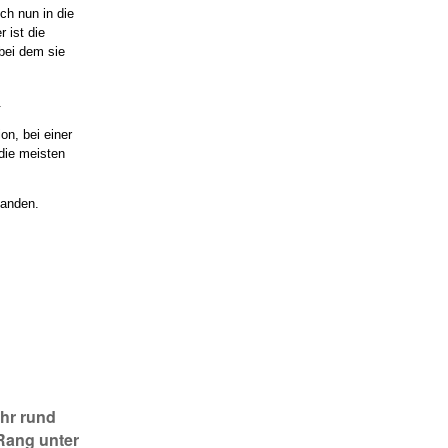
ch nun in die
r ist die
 bei dem sie
.
on, bei einer
 die meisten
handen.
ahr rund
 Rang unter