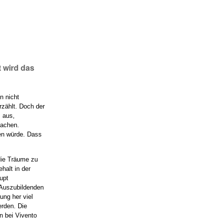
 wird das
n nicht
rzählt. Doch der
s aus,
machen.
gen würde. Dass
die Träume zu
ehalt in der
upt
 Auszubildenden
ung her viel
erden. Die
an bei Vivento