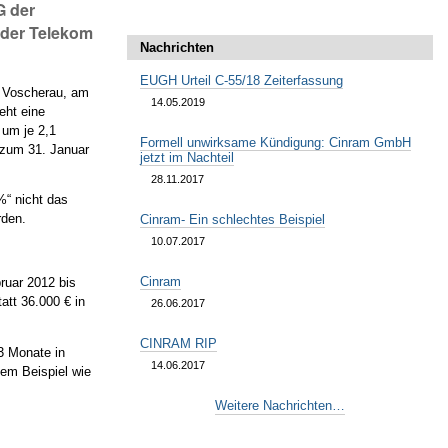
G der
 der Telekom
Nachrichten
EUGH Urteil C-55/18 Zeiterfassung
g Voscherau, am
14.05.2019
eht eine
 um je 2,1
Formell unwirksame Kündigung: Cinram GmbH
 zum 31. Januar
jetzt im Nachteil
28.11.2017
%“ nicht das
rden.
Cinram- Ein schlechtes Beispiel
10.07.2017
Cinram
ruar 2012 bis
att 36.000 € in
26.06.2017
CINRAM RIP
 3 Monate in
14.06.2017
dem Beispiel wie
Weitere Nachrichten…