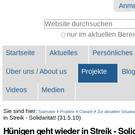
Direkt
Benutzerspezifische
Anme
zum
Werkzeuge
Website durchsuchen
Inhalt
|
nur im aktuellen Bere
Erweiterte
Direkt
Sektionen
Suche…
zur
Startseite
Aktuelles
Persönliches
Navigation
Über uns / About us
Projekte
Blo
Videos
Medien
Sie sind hier:
›
›
›
Startseite
Projekte
Clariant
Zur aktuellen Situatio
in Streik - Solidarität! (31.5.10)
Hünigen geht wieder in Streik - Solid