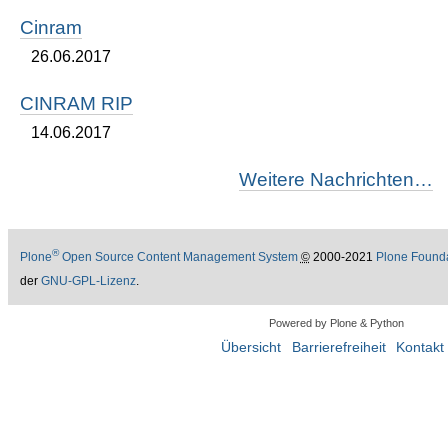
Cinram
26.06.2017
CINRAM RIP
14.06.2017
Weitere Nachrichten…
®
Plone
Open Source Content Management System
©
2000-2021
Plone Found
der
GNU-GPL-Lizenz
.
Powered by Plone & Python
Übersicht
Barrierefreiheit
Kontakt