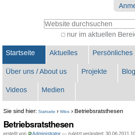
Direkt
Benutzerspezifische
Anme
zum
Werkzeuge
Website durchsuchen
Inhalt
|
nur im aktuellen Bere
Erweiterte
Direkt
Sektionen
Suche…
zur
Startseite
Aktuelles
Persönliches
Navigation
Über uns / About us
Projekte
Blo
Videos
Medien
Sie sind hier:
›
›
Betriebsratsthesen
Startseite
Wikis
Betriebsratsthesen
erstellt von
Administrator
—
zuletzt verändert:
30.06.2011 1