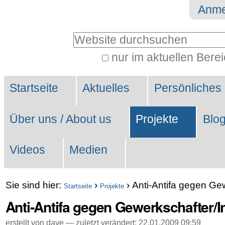
Direkt
Benutzerspezifische
Anme
zum
Werkzeuge
Website durchsuchen
Inhalt
|
nur im aktuellen Bere
Erweiterte
Direkt
Sektionen
Suche…
zur
Startseite
Aktuelles
Persönliches
Navigation
Über uns / About us
Projekte
Blo
Videos
Medien
Sie sind hier:
›
›
Anti-Antifa gegen Ge
Startseite
Projekte
Anti-Antifa gegen Gewerkschafter/
erstellt von dave —
zuletzt verändert:
22.01.2009 09:59