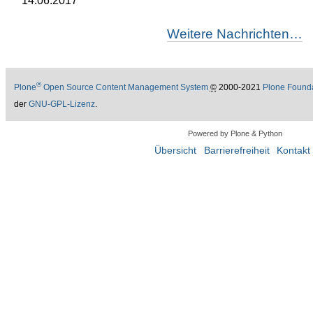
14.06.2017
Weitere Nachrichten…
®
Plone
Open Source Content Management System
©
2000-2021
Plone Found
der
GNU-GPL-Lizenz
.
Powered by Plone & Python
Übersicht
Barrierefreiheit
Kontakt