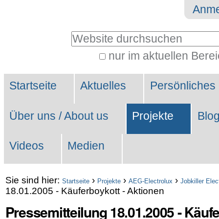
Direkt
Benutzerspezifische
Anme
zum
Werkzeuge
Website durchsuchen
Inhalt
|
nur im aktuellen Bere
Erweiterte
Direkt
Sektionen
Suche…
zur
Startseite
Aktuelles
Persönliches
Navigation
Über uns / About us
Projekte
Blo
Videos
Medien
Sie sind hier:
›
›
›
Startseite
Projekte
AEG-Electrolux
Jobkiller Elec
18.01.2005 - Käuferboykott - Aktionen
Pressemitteilung 18.01.2005 - Käufe