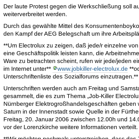
Der laute Protest gegen die Werkschließung soll au
weiterverbreitet werden.
Durch das gewählte Mittel des Konsumentenboykot
den Kampf der AEG Belegschaft um ihre Arbeitsplät
**Um Electrolux zu zeigen, daß jede/r einzelne v
eine Geschäftspolitik leisten kann, die Arbeitnehm
Ware zu betrachten scheint, rufen wir jede/jeden e
im Internet unter**
www.jobkiller-electrolux.de
**od
Unterschriftenliste des Sozialforums einzutragen.**
Unterschriften werden auch am Freitag und Samst
gesammelt, die es zum Thema „Job-Killer Electrolux 
Nürnberger Elektrogroßhandelsgeschäften geben w
Saturn in der Innenstadt sowie Quelle in der Fürth
Freitag, 20. Januar 2006 zwischen 12.00h und 14
vor der Lorenzkirche weitere Informationen verteilt.
**Wir möchten nochmals unterstreichen, dass das Z