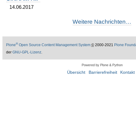
14.06.2017
Weitere Nachrichten…
®
Plone
Open Source Content Management System
©
2000-2021
Plone Found
der
GNU-GPL-Lizenz
.
Powered by Plone & Python
Übersicht
Barrierefreiheit
Kontakt