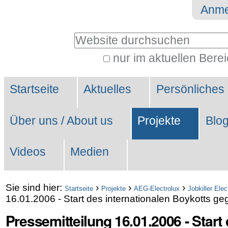
Direkt
Benutzerspezifische
Anme
zum
Werkzeuge
Website durchsuchen
Inhalt
|
nur im aktuellen Bere
Erweiterte
Direkt
Sektionen
Suche…
zur
Startseite
Aktuelles
Persönliches
Navigation
Über uns / About us
Projekte
Blo
Videos
Medien
Sie sind hier:
›
›
›
Startseite
Projekte
AEG-Electrolux
Jobkiller Elec
16.01.2006 - Start des internationalen Boykotts geg
Pressemitteilung 16.01.2006 - Start