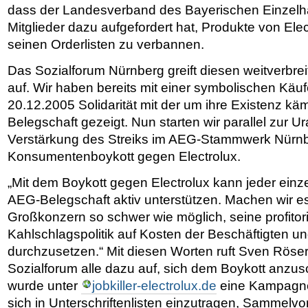
dass der Landesverband des Bayerischen Einzelh
Mitglieder dazu aufgefordert hat, Produkte von El
seinen Orderlisten zu verbannen.
Das Sozialforum Nürnberg greift diesen weitverbre
auf. Wir haben bereits mit einer symbolischen Kä
20.12.2005 Solidarität mit der um ihre Existenz k
Belegschaft gezeigt. Nun starten wir parallel zur 
Verstärkung des Streiks im AEG-Stammwerk Nürnb
Konsumentenboykott gegen Electrolux.
„Mit dem Boykott gegen Electrolux kann jeder ein
AEG-Belegschaft aktiv unterstützen. Machen wir e
Großkonzern so schwer wie möglich, seine profitori
Kahlschlagspolitik auf Kosten der Beschäftigten un
durchzusetzen.“ Mit diesen Worten ruft Sven Röse
Sozialforum alle dazu auf, sich dem Boykott anzusc
wurde unter
jobkiller-electrolux.de
eine Kampagnen
sich in Unterschriftenlisten einzutragen, Sammel