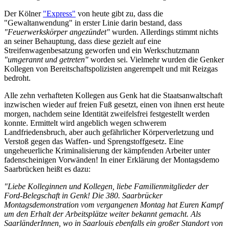
Der Kölner
"Express"
von heute gibt zu, dass die
"Gewaltanwendung" in erster Linie darin bestand, dass
"Feuerwerkskörper angezündet"
wurden. Allerdings stimmt nichts
an seiner Behauptung, dass diese gezielt auf eine
Streifenwagenbesatzung geworfen und ein Werkschutzmann
"umgerannt und getreten"
worden sei. Vielmehr wurden die Genker
Kollegen von Bereitschaftspolizisten angerempelt und mit Reizgas
bedroht.
Alle zehn verhafteten Kollegen aus Genk hat die Staatsanwaltschaft
inzwischen wieder auf freien Fuß gesetzt, einen von ihnen erst heute
morgen, nachdem seine Identität zweifelsfrei festgestellt werden
konnte. Ermittelt wird angeblich wegen schwerem
Landfriedensbruch, aber auch gefährlicher Körperverletzung und
Verstoß gegen das Waffen- und Sprengstoffgesetz. Eine
ungeheuerliche Kriminalisierung der kämpfenden Arbeiter unter
fadenscheinigen Vorwänden! In einer Erklärung der Montagsdemo
Saarbrücken heißt es dazu:
"Liebe Kolleginnen und Kollegen, liebe Familienmitglieder der
Ford-Belegschaft in Genk! Die 380. Saarbrücker
Montagsdemonstration vom vergangenen Montag hat Euren Kampf
um den Erhalt der Arbeitsplätze weiter bekannt gemacht. Als
SaarländerInnen, wo in Saarlouis ebenfalls ein großer Standort von