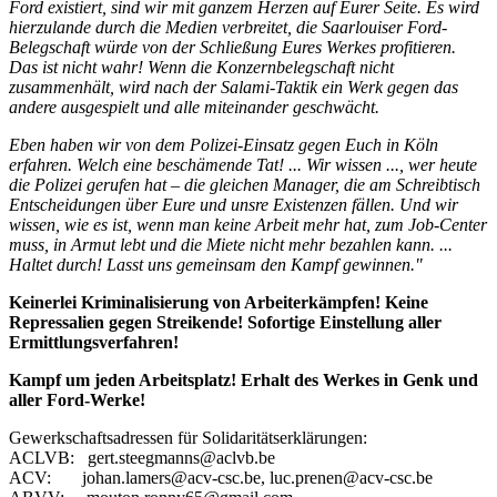
Ford existiert, sind wir mit ganzem Herzen auf Eurer Seite. Es wird
hierzulande durch die Medien verbreitet, die Saarlouiser Ford-
Belegschaft würde von der Schließung Eures Werkes profitieren.
Das ist nicht wahr! Wenn die Konzernbelegschaft nicht
zusammenhält, wird nach der Salami-Taktik ein Werk gegen das
andere ausgespielt und alle miteinander geschwächt.
Eben haben wir von dem Polizei-Einsatz gegen Euch in Köln
erfahren. Welch eine beschämende Tat! ... Wir wissen ..., wer heute
die Polizei gerufen hat – die gleichen Manager, die am Schreibtisch
Entscheidungen über Eure und unsre Existenzen fällen. Und wir
wissen, wie es ist, wenn man keine Arbeit mehr hat, zum Job-Center
muss, in Armut lebt und die Miete nicht mehr bezahlen kann. ...
Haltet durch! Lasst uns gemeinsam den Kampf gewinnen."
Keinerlei Kriminalisierung von Arbeiterkämpfen! Keine
Repressalien gegen Streikende! Sofortige Einstellung aller
Ermittlungsverfahren!
Kampf um jeden Arbeitsplatz! Erhalt des Werkes in Genk und
aller Ford-Werke!
Gewerkschaftsadressen für Solidaritätserklärungen:
ACLVB: gert.steegmanns@aclvb.be
ACV: johan.lamers@acv-csc.be, luc.prenen@acv-csc.be