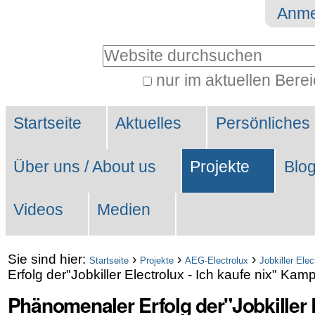
Direkt
Benutzerspezifische
Anme
zum
Werkzeuge
Website durchsuchen
Inhalt
|
nur im aktuellen Bere
Erweiterte
Direkt
Sektionen
Suche…
zur
Startseite
Aktuelles
Persönliches
Navigation
Über uns / About us
Projekte
Blo
Videos
Medien
Sie sind hier:
›
›
›
Startseite
Projekte
AEG-Electrolux
Jobkiller Elec
Erfolg der"Jobkiller Electrolux - Ich kaufe nix" Ka
Phänomenaler Erfolg der"Jobkiller E